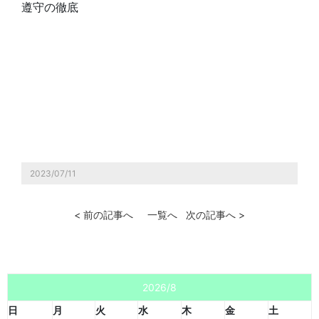
遵守の徹底
2023/07/11
< 前の記事へ
一覧へ
次の記事へ >
2026/8
日
月
火
水
木
金
土