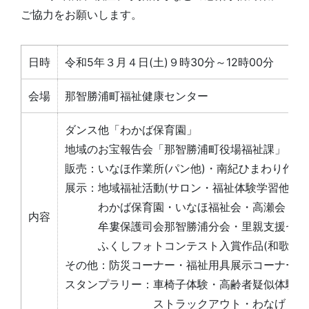
ご協力をお願いします。
日時
令和5年３月４日(土)９時30分～12時00分
会場
那智勝浦町福祉健康センター
ダンス他「わかば保育園」
地域のお宝報告会「那智勝浦町役場福祉課」
販売：いなほ作業所(パン他)・南紀ひまわり作業
展示：地域福祉活動(サロン・福祉体験学習他)
わかば保育園・いなほ福祉会・高瀬会
内容
牟婁保護司会那智勝浦分会・里親支援セン
ふくしフォトコンテスト入賞作品(和歌山県
その他：防災コーナー・福祉用具展示コーナー
スタンプラリー：車椅子体験・高齢者疑似体験・
ストラックアウト・わなげ・スカ